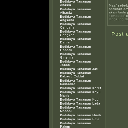
Budidaya Tanaman
Akasia
Maaf sebel
berubah sew
Budidaya Tanaman
akan Anda 
Albasia
kompetitif 
Budidaya Tanaman
langsung da
Angsana
Budidaya Tanaman
Cendana
Budidaya Tanaman
Post 
Cengkeh
Budidaya Tanaman
Damar
Budidaya Tanaman
Gaharu
Budidaya Tanaman
Gmelina
Budidaya Tanaman
Jabon
Budidaya Tanaman Jati
Budidaya Tanaman
Kakao / Coklat
Budidaya Tanaman
Kaliandra
Budidaya Tanaman Karet
Budidaya Tanaman Kayu
Manis
Budidaya Tanaman Kopi
Budidaya Tanaman Lada
Budidaya Tanaman
Mahoni
Budidaya Tanaman Mindi
Budidaya Tanaman Pala
Budidaya Tanaman
Palem