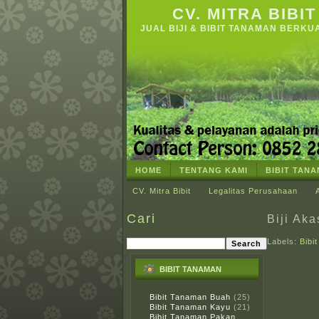
CV. MITRA BIBIT
JUAL BIJI & BIBIT TANAMAN BERKU
HOME
TENTANG KAMI
BIBIT TAN
CV. Mitra Bibit
Legalitas Perusahaan
Cari
Biji Aka
Labels:
Bibi
BIBIT TANAMAN
Bibit Tanaman Buah
(25)
Bibit Tanaman Kayu
(21)
Bibit Tanaman Pakan