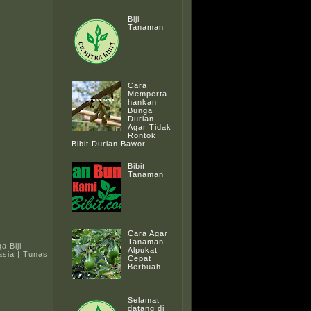
Biji
Tanaman
Cara
Memperta
hankan
Bunga
Durian
Agar Tidak
Rontok |
Bibit Durian Bawor
Bibit
Tanaman
Cara Agar
Tanaman
a Biji
Alpukat
kasia | Tunas
Cepat
Berbuah
Selamat
datang di