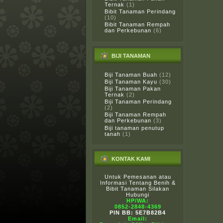
Ternak
(1)
Bibit Tanaman Perindang
(10)
Bibit Tanaman Rempah
dan Perkebunan
(6)
BIJI TANAMAN
Biji Tanaman Buah
(12)
Biji Tanaman Kayu
(30)
Biji Tanaman Pakan
Ternak
(2)
Biji Tanaman Perindang
(2)
Biji Tanaman Rempah
dan Perkebunan
(3)
Biji tanaman penutup
tanah
(1)
KONTAK KAMI
Untuk Pemesanan atau
Informasi Tentang Benih &
Bibit Tanaman Silakan
Hubungi
HP/WA:
0852-2848-4369
PIN BB: 5E7B82B4
Email: