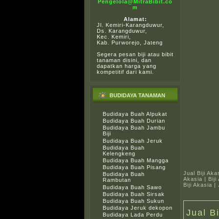
Pengelola@MitraBibit.co
m
Alamat:
Jl. Kemiri-Karangduwur,
Ds. Karangduwur,
Kec. Kemiri,
Kab. Purworejo, Jateng
Segera pesan biji atau bibit
tanaman disini, dan
dapatkan harga yang
kompetitif dari kami.
BUDIDAYA TANAMAN
Budidaya Buah Alpukat
Budidaya Buah Durian
Budidaya Buah Jambu
Biji
Budidaya Buah Jeruk
Budidaya Buah
Kelengkeng
Budidaya Buah Mangga
Budidaya Buah Pisang
Jual Biji Aka
Budidaya Buah
Akasia | Bij
Rambutan
Biji Akasia 
Budidaya Buah Sawo
Budidaya Buah Sirsak
Budidaya Buah Sukun
Budidaya Jeruk dekopon
Jual B
Budidaya Lada Perdu