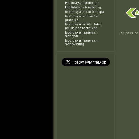
Budidaya jambu air
Budidaya klengkeng
budidaya buah kelapa
budidaya jambu bol
jamaika
budidaya jeruk. bibit
jeruk bersertifikat
budidaya tanaman
Subscribe
sengon
budidaya tanaman
sonokeling