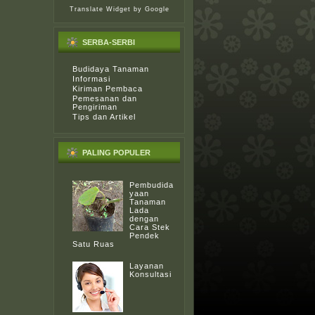
Translate Widget
by Google
SERBA-SERBI
Budidaya Tanaman
Informasi
Kiriman Pembaca
Pemesanan dan
Pengiriman
Tips dan Artikel
PALING POPULER
Pembudida
yaan
Tanaman
Lada
dengan
Cara Stek
Pendek
Satu Ruas
Layanan
Konsultasi