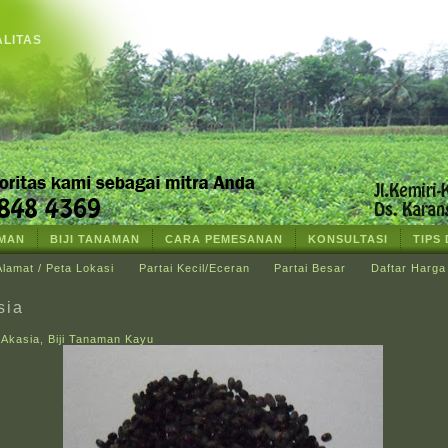
ALITAS
AMAN
BIJI TANAMAN
CARA PEMESANAN
KONSULTASI
TIPS
Alamat / Peta Lokasi
Partai Kecil/Eceran
Partai Besar
Daftar Harga
sia
t Akasia
,
Biji Tanaman Kayu