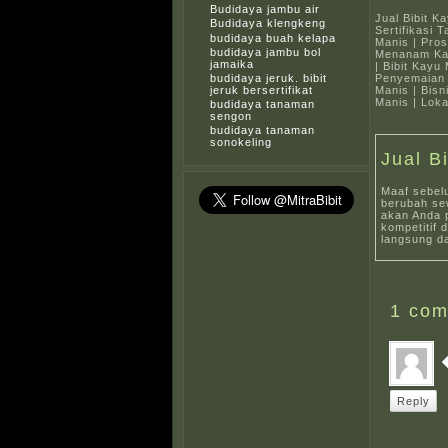
Budidaya jambu air
Jual Bibit K
Budidaya klengkeng
Sertifikasi
budidaya buah kelapa
Manis | Pro
budidaya jambu bol
Menanam Kay
jamaika
| Bibit Kay
Penyemaian 
budidaya jeruk. bibit
Manis | Bis
jeruk bersertifikat
Manis | Lok
budidaya tanaman
sengon
budidaya tanaman
sonokeling
Jual B
Maaf sebel
berubah sew
akan Anda 
kompetitif 
langsung da
1
com
Reply