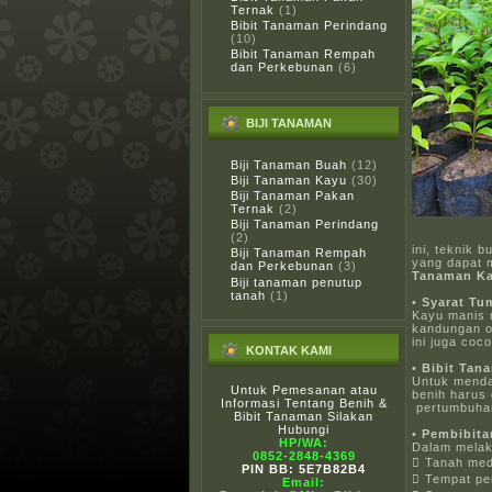
Ternak
(1)
Bibit Tanaman Perindang
(10)
Bibit Tanaman Rempah
dan Perkebunan
(6)
BIJI TANAMAN
Biji Tanaman Buah
(12)
Biji Tanaman Kayu
(30)
Biji Tanaman Pakan
Ternak
(2)
Biji Tanaman Perindang
(2)
ini, teknik 
Biji Tanaman Rempah
yang dapat 
dan Perkebunan
(3)
Tanaman Ka
Biji tanaman penutup
tanah
(1)
• Syarat T
Kayu manis 
kandungan o
ini juga coc
KONTAK KAMI
• Bibit Ta
Untuk menda
Untuk Pemesanan atau
benih harus 
Informasi Tentang Benih &
pertumbuhan
Bibit Tanaman Silakan
Hubungi
• Pembibit
HP/WA:
Dalam melak
0852-2848-4369
 Tanah med
PIN BB: 5E7B82B4
 Tempat pe
Email: