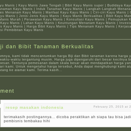
ayu Manis | Kayu Manis Jawa Tengah | Bibit Kayu Manis super | Budidaya Kay
 Tanaman Kayu Manis | Induk Tanaman Kayu Manis | Langkah-Langkah Menan
ses Menanam Kayu Manis | Manfaat Kayu Kayu Manis | Ciri-ciri Kayu Manis | 
u Manis | Jenis-Jenis Kayu Manis | Kayu Manis Berkualitas | Bibit Kayu Ma
u Manis Murah | Perawatan Kayu Manis | Konsultasi Kayu Manis | Pemupukan 
Kayu Manis | Lahan Kayu Manis | Keuntungan Menanam Kayu Manis | Invest
nis Kayu Manis | Harga Bibit Kayu Manis | Tips Menanam Kayu Manis | Kerja
asi Pembibitan Kayu Manis
iji dan Bibit Tanaman Berkualitas
umnya, kami tidak mencantumkan harga Biji dan Bibit tanaman karena harga 
aktu-waktu tergantung musim. Harga juga dipengaruhi dari besar kecilnya bi
pesan. Tentunya pemesanan dalam skala besar akan mendapatkan harga yang
dari kami. Untuk mengetahui harga tersebut, Anda dapat menghubungi kami at
tang ke alamat kami. Terima kasih...
ment
resep masakan indonesia
February 25, 2015 at 
terimakasih postingannya... dicoba peraktikan ah siapa tau bisa jad
pembisnis tembakau hihi