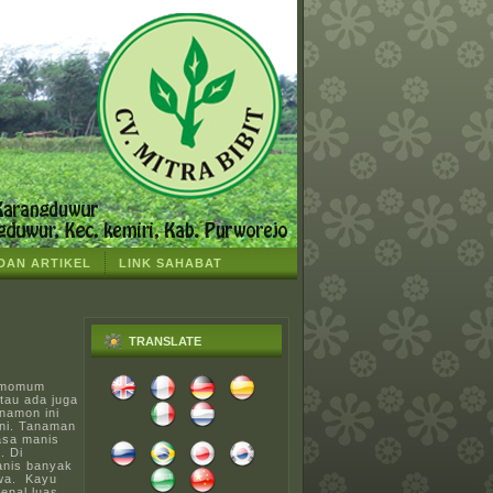
 DAN ARTIKEL
LINK SAHABAT
TRANSLATE
amomum
tau ada juga
namon ini
ni. Tanaman
rasa manis
. Di
anis banyak
awa. Kayu
enal luas,