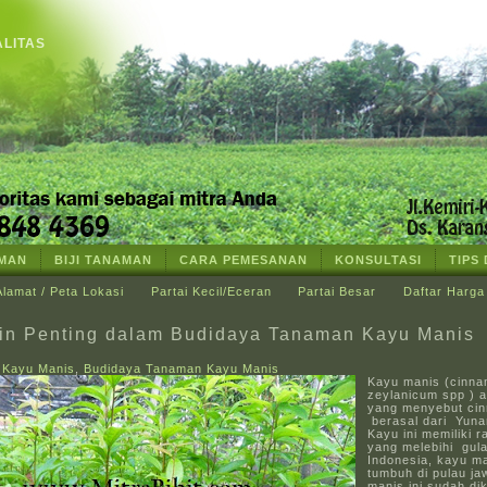
ALITAS
AMAN
BIJI TANAMAN
CARA PEMESANAN
KONSULTASI
TIPS
Alamat / Peta Lokasi
Partai Kecil/Eceran
Partai Besar
Daftar Harga
in Penting dalam Budidaya Tanaman Kayu Manis
t Kayu Manis
,
Budidaya Tanaman Kayu Manis
Kayu manis (cinn
zeylanicum spp ) a
yang menyebut cin
berasal dari Yuna
Kayu ini memiliki 
yang melebihi gula
Indonesia, kayu m
tumbuh di pulau j
manis ini sudah dik