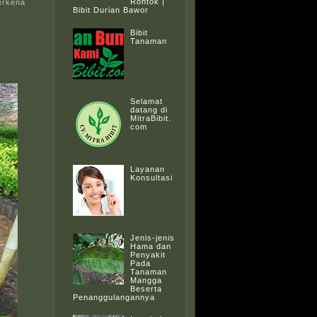
Rontok |
erkena
Bibit Durian Bawor
Bibit
Tanaman
Selamat
datang di
MitraBibit.
com
Layanan
Konsultasi
Jenis-jenis
Hama dan
Penyakit
Pada
Tanaman
Mangga
Beserta
Penanggulangannya