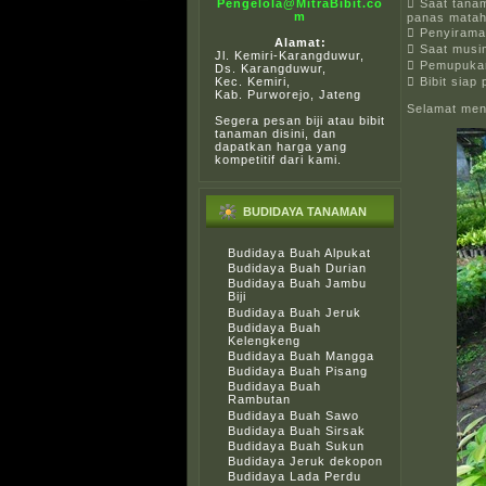
 Saat tana
Pengelola@MitraBibit.co
m
panas matah
 Penyiraman
Alamat:
 Saat musim
Jl. Kemiri-Karangduwur,
 Pemupukan
Ds. Karangduwur,
 Bibit siap
Kec. Kemiri,
Kab. Purworejo, Jateng
Selamat me
Segera pesan biji atau bibit
tanaman disini, dan
dapatkan harga yang
kompetitif dari kami.
BUDIDAYA TANAMAN
Budidaya Buah Alpukat
Budidaya Buah Durian
Budidaya Buah Jambu
Biji
Budidaya Buah Jeruk
Budidaya Buah
Kelengkeng
Budidaya Buah Mangga
Budidaya Buah Pisang
Budidaya Buah
Rambutan
Budidaya Buah Sawo
Budidaya Buah Sirsak
Budidaya Buah Sukun
Budidaya Jeruk dekopon
Budidaya Lada Perdu