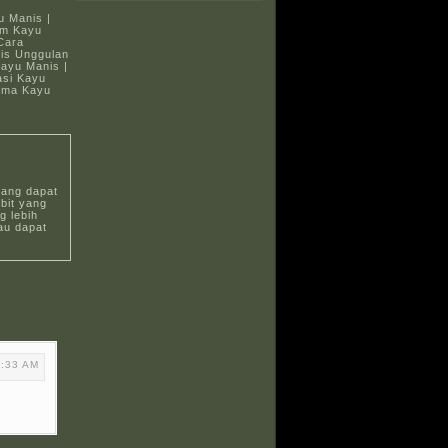
u Manis |
am Kayu
Cara
nis Unggulan
Kayu Manis |
asi Kayu
sama Kayu
yang dapat
bit yang
 lebih
au dapat
2:33 AM
i