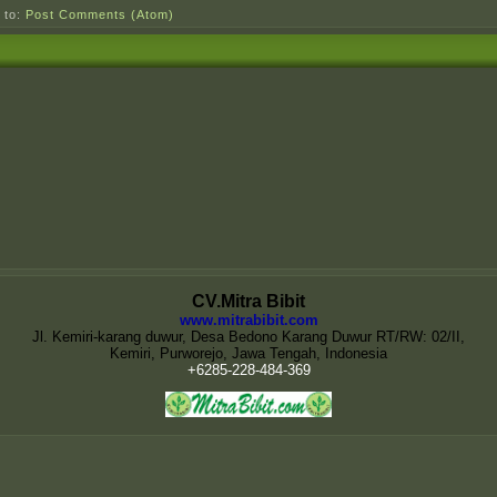
 to:
Post Comments (Atom)
CV.Mitra Bibit
www.mitrabibit.com
Jl. Kemiri-karang duwur, Desa Bedono Karang Duwur RT/RW: 02/II,
Kemiri, Purworejo, Jawa Tengah, Indonesia
+6285-228-484-369