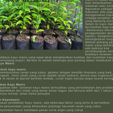
baik dimanfaatkan
makanan atau seri
digunakan sebagai
makanan. Ada juga
menggunakan kayu
sebagai penghias
yang dipotong kecil
Selain itu kayu ma
bermanfaat bagi k
diantaranya menc
penggumpalan dara
bakteri, mengontro
meningkatkan fungs
Melihat peluang p
manis yang demiki
ada baiknya kita
pertimbangkan me
budidaya tanaman
budidaya kayu manis yang tepat akan menghasilkan kualitas dan kuantitas ka
menunjang export. Berikut ini adalah beberapa pion penting dalam melakukan
yu Manis
:
umbuh kayu manis
membutuhkan tanah yang subur, gembur dengan memiliki drainase yang baik,
rganik. Jenis tanah yang cocok adalah tanah andosol, latosol atau organoso
ok di tanam di daerah beriklim lembab, curah hujan merata tanpa musim kerin
naman Kayu Manis
patkan bibit tanaman kayu manis berkualitas yang pertumbuhan dan produk
diambilkan dari induk yang benar benar bagus dan berusia lebih dari 7 tahun 
nya normal, tahan hama penyakit.
an Kayumanis
ukan pembibitan Kayu manis, ada beberapa faktor yang perlu di perhatikan:
ia penyemaian (yang dimasukan polybag) haruslah tanah yang subur
nyemaian harus mendapat panas serta angin yang cukup