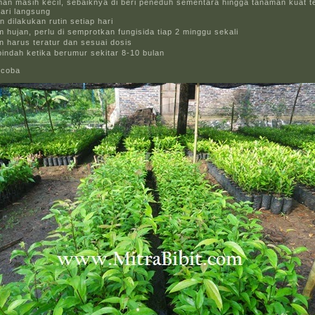
man masih kecil, sebaiknya di beri peneduh sementara hingga tanaman kuat t
ari langsung
 dilakukan rutin setiap hari
 hujan, perlu di semprotkan fungisida tiap 2 minggu sekali
 harus teratur dan sesuai dosis
 pindah ketika berumur sekitar 8-10 bulan
ncoba