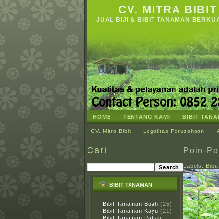
CV. MITRA BIBIT
JUAL BIJI & BIBIT TANAMAN BERKU
HOME
TENTANG KAMI
BIBIT TAN
CV. Mitra Bibit
Legalitas Perusahaan
Cari
Poin-Po
Labels:
Bibi
BIBIT TANAMAN
Bibit Tanaman Buah
(25)
Bibit Tanaman Kayu
(21)
Bibit Tanaman Pakan