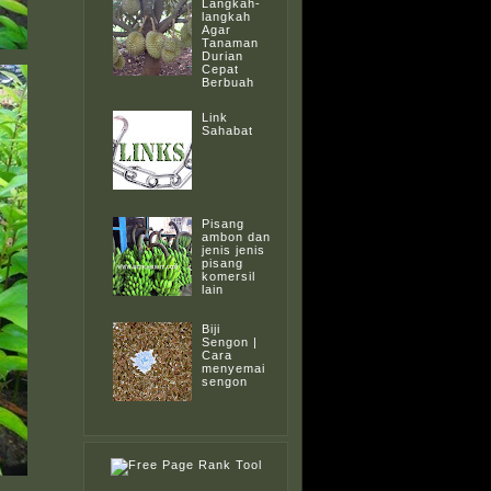
Langkah-
langkah
Agar
Tanaman
Durian
Cepat
Berbuah
Link
Sahabat
Pisang
ambon dan
jenis jenis
pisang
komersil
lain
Biji
Sengon |
Cara
menyemai
sengon