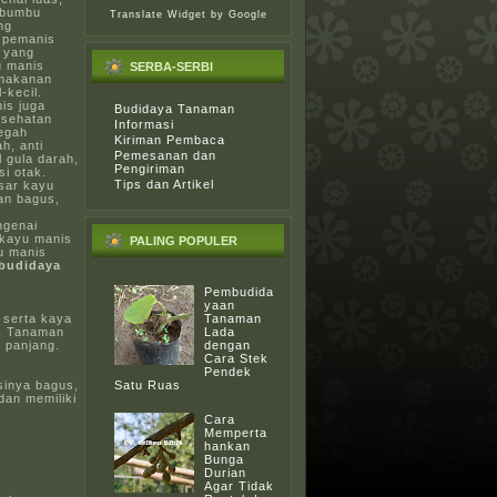
 bumbu
Translate Widget
by Google
ng
 pemanis
 yang
 manis
SERBA-SERBI
 makanan
-kecil.
nis juga
Budidaya Tanaman
esehatan
Informasi
egah
Kiriman Pembaca
h, anti
Pemesanan dan
l gula darah,
Pengiriman
i otak.
Tips dan Artikel
asar kayu
an bagus,
ngenai
 kayu manis
PALING POPULER
yu manis
budidaya
Pembudida
yaan
 serta kaya
Tanaman
l. Tanaman
Lada
g panjang.
dengan
Cara Stek
Pendek
sinya bagus,
Satu Ruas
dan memiliki
Cara
Memperta
hankan
Bunga
Durian
Agar Tidak