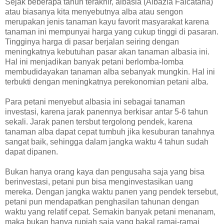
Sejak beberapa tahun terakhir, albasia (Albazia Falcataria)
atau biasanya kita menyebutnya alba atau sengon
merupakan jenis tanaman kayu favorit masyarakat karena
tanaman ini mempunyai harga yang cukup tinggi di pasaran.
Tingginya harga di pasar berjalan seiring dengan
meningkatnya kebutuhan pasar akan tanaman albasia ini.
Hal ini menjadikan banyak petani berlomba-lomba
membudidayakan tanaman alba sebanyak mungkin. Hal ini
terbukti dengan meningkatnya perekonomian petani alba.
Para petani menyebut albasia ini sebagai tanaman
investasi, karena jarak panennya berkisar antar 5-6 tahun
sekali. Jarak panen tersbut tergolong pendek, karena
tanaman alba dapat cepat tumbuh jika kesuburan tanahnya
sangat baik, sehingga dalam jangka waktu 4 tahun sudah
dapat dipanen.
Bukan hanya orang kaya dan pengusaha saja yang bisa
berinvestasi, petani pun bisa menginvestasikan uang
mereka. Dengan jangka waktu panen yang pendek tersebut,
petani pun mendapatkan penghasilan tahunan dengan
waktu yang relatif cepat. Semakin banyak petani menanam,
maka bukan hanya rupiah saja yang bakal ramai-ramai