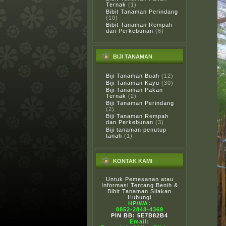
Ternak
(1)
Bibit Tanaman Perindang
(10)
Bibit Tanaman Rempah
dan Perkebunan
(6)
BIJI TANAMAN
Biji Tanaman Buah
(12)
Biji Tanaman Kayu
(30)
Biji Tanaman Pakan
Ternak
(2)
Biji Tanaman Perindang
(2)
Biji Tanaman Rempah
dan Perkebunan
(3)
Biji tanaman penutup
tanah
(1)
KONTAK KAMI
Untuk Pemesanan atau
Informasi Tentang Benih &
Bibit Tanaman Silakan
Hubungi
HP/WA:
0852-2848-4369
PIN BB: 5E7B82B4
Email: