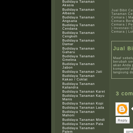
Budidaya Tanaman
Akasia
Budidaya Tanaman
Jual Bibit C
Albasia
Tanaman Ce
Cemara | Ma
Budidaya Tanaman
Cemara Berk
Angsana
Cemara | P
Budidaya Tanaman
| Investasi
Cendana
Cemara | Lo
Budidaya Tanaman
Cengkeh
Budidaya Tanaman
Damar
Jual B
Budidaya Tanaman
Gaharu
Budidaya Tanaman
Maaf sebel
Gmelina
berubah sew
Budidaya Tanaman
akan Anda 
Jabon
kompetitif 
Budidaya Tanaman Jati
langsung da
Budidaya Tanaman
Kakao / Coklat
Budidaya Tanaman
Kaliandra
Budidaya Tanaman Karet
3
com
Budidaya Tanaman Kayu
Manis
Budidaya Tanaman Kopi
Budidaya Tanaman Lada
Budidaya Tanaman
Mahoni
Budidaya Tanaman Mindi
Reply
Budidaya Tanaman Pala
Budidaya Tanaman
Palem