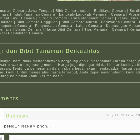
emara | Cemara Jawa Tengah | Bibit Cemara super | Budidaya Cemara | Sertif
mara | Induk Tanaman Cemara | Langkah-Langkah Menanam Cemara | Pros
nfaat Kayu Cemara | Ciri-ciri Cemara | Cara Menanam Cemara | Jenis-Jenis
ualitas | Bibit Cemara Unggulan | Bibit Cemara Murah | Perawatan Cemara | 
emupukan Cemara | Penyemaian Cemara | Lahan Cemara | Keuntungan Men
 Cemara | Bisnis Cemara | Harga Bibit Cemara | Tips Menanam Cemara | Kerj
kasi Pembibitan Cemara
iji dan Bibit Tanaman Berkualitas
umnya, kami tidak mencantumkan harga Biji dan Bibit tanaman karena harga 
aktu-waktu tergantung musim. Harga juga dipengaruhi dari besar kecilnya bi
pesan. Tentunya pemesanan dalam skala besar akan mendapatkan harga yang
dari kami. Untuk mengetahui harga tersebut, Anda dapat menghubungi kami at
tang ke alamat kami. Terima kasih...
ments
Unknown
July 11, 2012 at 1
peNgEn NaNaM phon...