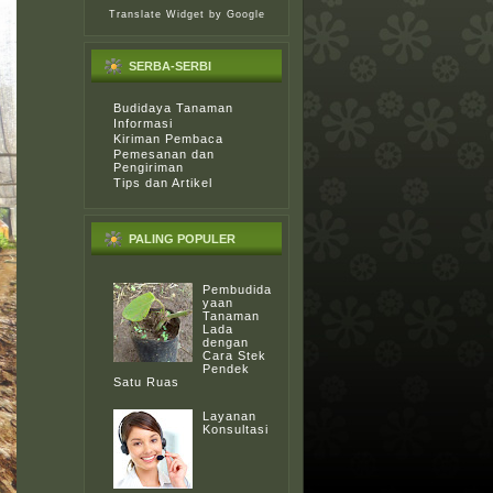
Translate Widget
by Google
SERBA-SERBI
Budidaya Tanaman
Informasi
Kiriman Pembaca
Pemesanan dan
Pengiriman
Tips dan Artikel
PALING POPULER
Pembudida
yaan
Tanaman
Lada
dengan
Cara Stek
Pendek
Satu Ruas
Layanan
Konsultasi