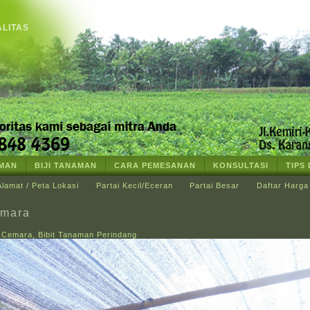
ALITAS
AMAN
BIJI TANAMAN
CARA PEMESANAN
KONSULTASI
TIPS
Alamat / Peta Lokasi
Partai Kecil/Eceran
Partai Besar
Daftar Harga
emara
t Cemara
,
Bibit Tanaman Perindang