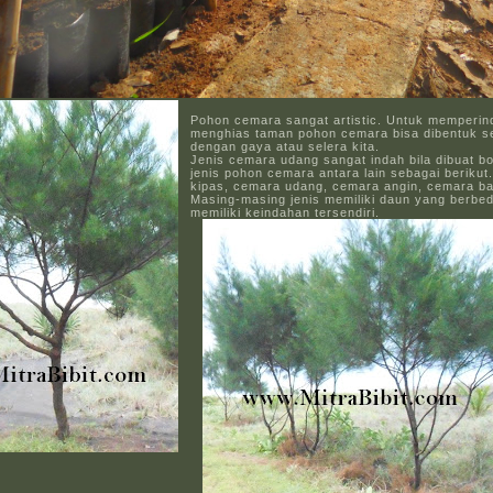
Pohon cemara sangat artistic. Untuk memperi
menghias taman pohon cemara bisa dibentuk s
dengan gaya atau selera kita.
Jenis cemara udang sangat indah bila dibuat bo
jenis pohon cemara antara lain sebagai beriku
kipas, cemara udang, cemara angin, cemara ba
Masing-masing jenis memiliki daun yang berbe
memiliki keindahan tersendiri.