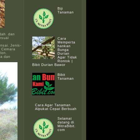
Biji
Tanaman
ndah dan
esuai
Cara
Memperta
nsai. Jenis-
hankan
t. Cemara
Bunga
lon.
Durian
da dan
Agar Tidak
Rontok |
Bibit Durian Bawor
Bibit
Tanaman
Cara Agar Tanaman
Alpukat Cepat Berbuah
Selamat
datang di
MitraBibit.
com