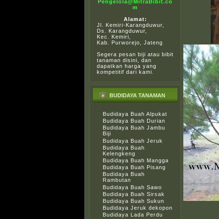
Pengelola@MitraBibit.co
m
Alamat:
Jl. Kemiri-Karangduwur,
Ds. Karangduwur,
Kec. Kemiri,
Kab. Purworejo, Jateng
Segera pesan biji atau bibit
tanaman disini, dan
dapatkan harga yang
kompetitif dari kami.
BUDIDAYA TANAMAN
Budidaya Buah Alpukat
Budidaya Buah Durian
Budidaya Buah Jambu
Biji
Budidaya Buah Jeruk
Budidaya Buah
Kelengkeng
Budidaya Buah Mangga
Budidaya Buah Pisang
Budidaya Buah
Rambutan
Budidaya Buah Sawo
Budidaya Buah Sirsak
Budidaya Buah Sukun
Budidaya Jeruk dekopon
Budidaya Lada Perdu