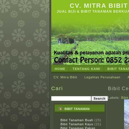
CV. MITRA BIBIT
JUAL BIJI & BIBIT TANAMAN BERKU
HOME
TENTANG KAMI
BIBIT TAN
CV. Mitra Bibit
Legalitas Perusahaan
Cari
Bibit C
Labels:
Bibi
BIBIT TANAMAN
Bibit Tanaman Buah
(25)
Bibit Tanaman Kayu
(21)
Bibit Tanaman Pakan