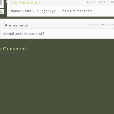
CV. Mitra Bibit
July 15, 2012 at 1
makasih atas kunjungannya...., mari kita menanam...
ly
Anonymous
July 24, 2012 at 
alamat anda di mana ya?
a Comment