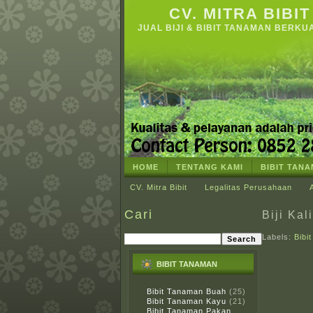
CV. MITRA BIBIT
JUAL BIJI & BIBIT TANAMAN BERKU
HOME
TENTANG KAMI
BIBIT TAN
CV. Mitra Bibit
Legalitas Perusahaan
Cari
Biji Kal
Labels:
Bibi
BIBIT TANAMAN
Bibit Tanaman Buah
(25)
Bibit Tanaman Kayu
(21)
Bibit Tanaman Pakan