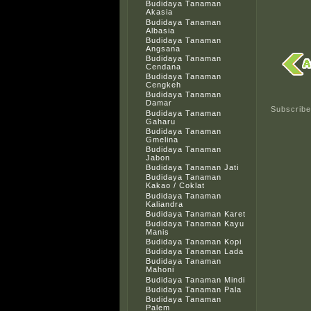
Budidaya Tanaman
Akasia
Budidaya Tanaman
Albasia
Budidaya Tanaman
Angsana
Budidaya Tanaman
Cendana
Budidaya Tanaman
Cengkeh
Budidaya Tanaman
Damar
Subscribe
Budidaya Tanaman
Gaharu
Budidaya Tanaman
Gmelina
Budidaya Tanaman
Jabon
Budidaya Tanaman Jati
Budidaya Tanaman
Kakao / Coklat
Budidaya Tanaman
Kaliandra
Budidaya Tanaman Karet
Budidaya Tanaman Kayu
Manis
Budidaya Tanaman Kopi
Budidaya Tanaman Lada
Budidaya Tanaman
Mahoni
Budidaya Tanaman Mindi
Budidaya Tanaman Pala
Budidaya Tanaman
Palem