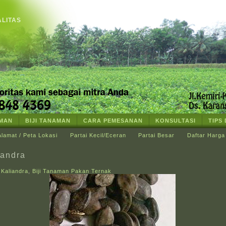
ALITAS
AMAN
BIJI TANAMAN
CARA PEMESANAN
KONSULTASI
TIPS
Alamat / Peta Lokasi
Partai Kecil/Eceran
Partai Besar
Daftar Harga
iandra
t Kaliandra
,
Biji Tanaman Pakan Ternak