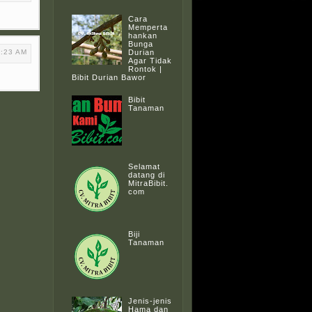
Cara
Memperta
hankan
Bunga
Durian
2:23 AM
Agar Tidak
Rontok |
Bibit Durian Bawor
Bibit
Tanaman
Selamat
datang di
MitraBibit.
com
Biji
Tanaman
Jenis-jenis
Hama dan