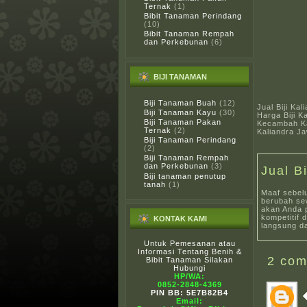
Ternak
(1)
Bibit Tanaman Perindang
(10)
Bibit Tanaman Rempah
dan Perkebunan
(6)
BIJI TANAMAN
Biji Tanaman Buah
(12)
Jual Biji Kal
Biji Tanaman Kayu
(30)
Harga Biji Ka
Biji Tanaman Pakan
Kecambah Kal
Ternak
(2)
Kaliandra J
Biji Tanaman Perindang
(2)
Biji Tanaman Rempah
dan Perkebunan
(3)
Jual B
Biji tanaman penutup
tanah
(1)
Maaf sebel
berubah sew
akan Anda 
kompetitif 
KONTAK KAMI
langsung da
Untuk Pemesanan atau
Informasi Tentang Benih &
2
com
Bibit Tanaman Silakan
Hubungi
HP/WA:
0852-2848-4369
PIN BB: 5E7B82B4
Email: