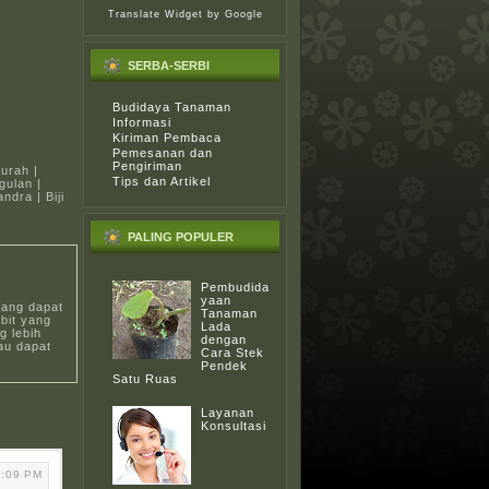
Translate Widget
by Google
SERBA-SERBI
Budidaya Tanaman
Informasi
Kiriman Pembaca
Pemesanan dan
Pengiriman
Murah |
Tips dan Artikel
ggulan |
ndra | Biji
PALING POPULER
Pembudida
yaan
yang dapat
Tanaman
bit yang
Lada
 lebih
dengan
au dapat
Cara Stek
Pendek
Satu Ruas
Layanan
Konsultasi
7:09 PM