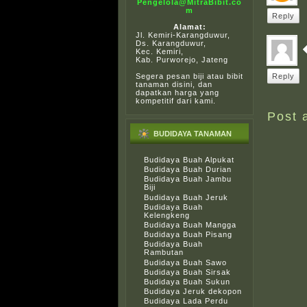
Pengelola@MitraBibit.co
m
Reply
Alamat:
Jl. Kemiri-Karangduwur,
Ds. Karangduwur,
Kec. Kemiri,
Kab. Purworejo, Jateng
Segera pesan biji atau bibit
Reply
tanaman disini, dan
dapatkan harga yang
kompetitif dari kami.
Post 
BUDIDAYA TANAMAN
Budidaya Buah Alpukat
Budidaya Buah Durian
Budidaya Buah Jambu
Biji
Budidaya Buah Jeruk
Budidaya Buah
Kelengkeng
Budidaya Buah Mangga
Budidaya Buah Pisang
Budidaya Buah
Rambutan
Budidaya Buah Sawo
Budidaya Buah Sirsak
Budidaya Buah Sukun
Budidaya Jeruk dekopon
Budidaya Lada Perdu