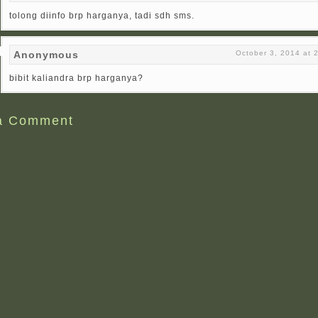
tolong diinfo brp harganya, tadi sdh sms.
Anonymous
October 3, 2014 at 
bibit kaliandra brp harganya?
a Comment