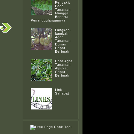
Penyakit
Pada
Tanaman
Mangga
Beserta
Penanggulangannya
Langkah-
langkah
Agar
Tanaman
Durian
Cepat
Berbuah
Cara Agar
Tanaman
Alpukat
Cepat
Berbuah
Link
Sahabat