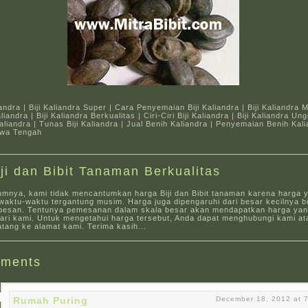
iandra | Biji Kaliandra Super | Cara Penyemaian Biji Kaliandra | Biji Kaliandra 
liandra | Biji Kaliandra Berkualitas | Ciri-Ciri Biji Kaliandra | Biji Kaliandra Un
iandra | Tunas Biji Kaliandra | Jual Benih Kaliandra | Penyemaian Benih Kalia
awa Tengah
iji dan Bibit Tanaman Berkualitas
umnya, kami tidak mencantumkan harga Biji dan Bibit tanaman karena harga 
aktu-waktu tergantung musim. Harga juga dipengaruhi dari besar kecilnya bi
pesan. Tentunya pemesanan dalam skala besar akan mendapatkan harga yang
dari kami. Untuk mengetahui harga tersebut, Anda dapat menghubungi kami at
tang ke alamat kami. Terima kasih...
ments
Rumah Puring
December 18, 2012 at 