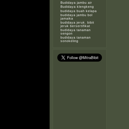
Budidaya jambu air
Budidaya klengkeng
budidaya buah kelapa
budidaya jambu bol
jamaika
budidaya jeruk. bibit
jeruk bersertifikat
budidaya tanaman
sengon
budidaya tanaman
sonokeling