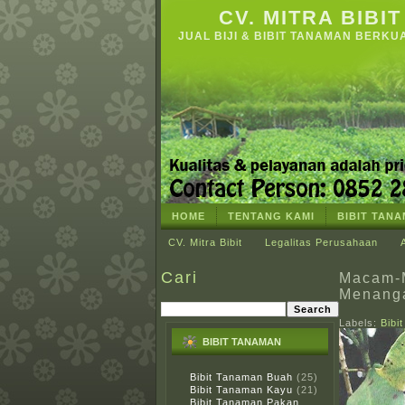
CV. MITRA BIBIT
JUAL BIJI & BIBIT TANAMAN BERKU
HOME
TENTANG KAMI
BIBIT TAN
CV. Mitra Bibit
Legalitas Perusahaan
Cari
Macam-
Menang
Labels:
Bibi
BIBIT TANAMAN
Bibit Tanaman Buah
(25)
Bibit Tanaman Kayu
(21)
Bibit Tanaman Pakan