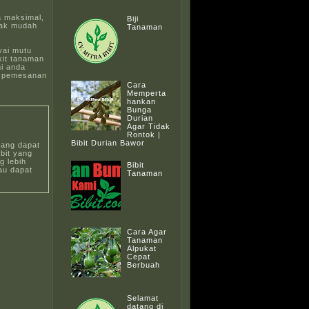
a maksimal,
Biji
dak mudah
Tanaman
yai mutu
kit tanaman
i anda
ai pemesanan
Cara
Memperta
hankan
Bunga
Durian
Agar Tidak
Rontok |
Bibit Durian Bawor
yang dapat
bit yang
 lebih
Bibit
au dapat
Tanaman
Cara Agar
Tanaman
Alpukat
Cepat
Berbuah
Selamat
datang di