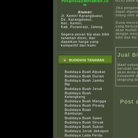
GLIO pada a
Pengelola@MitraBibit.co
m
Jika pengen
dapat diguna
Alamat:
hilang oleh
Jl. Kemiri-Karangduwur,
Ds. Karangduwur,
Guna menceg
Kec. Kemiri,
yang berkua
Kab. Purworejo, Jateng
akan mudah 
dengan menye
Segera pesan biji atau bibit
bibit dan bi
tanaman disini, dan
dapatkan harga yang
kompetitif dari kami.
Jual B
BUDIDAYA TANAMAN
Maaf sebel
berubah sew
Budidaya Buah Alpukat
akan Anda 
kompetitif 
Budidaya Buah Durian
langsung da
Budidaya Buah Jambu
Biji
Budidaya Buah Jeruk
Budidaya Buah
Kelengkeng
Post 
Budidaya Buah Mangga
Budidaya Buah Pisang
Budidaya Buah
Rambutan
Budidaya Buah Sawo
Budidaya Buah Sirsak
Budidaya Buah Sukun
Budidaya Jeruk dekopon
Budidaya Lada Perdu