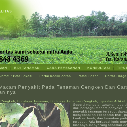
ALITAS
AMAN
BIJI TANAMAN
CARA PEMESANAN
KONSULTASI
TIPS
Alamat / Peta Lokasi
Partai Kecil/Eceran
Partai Besar
Daftar Harga
Macam Penyakit Pada Tanaman Cengkeh Dan Car
aninya
t Cengkeh
,
Budidaya Tanaman
,
Budidaya Tanaman Cengkeh
,
Tips dan Artikel
Seperti manusia, tanaman juga ti
dari berbagai macam penyakit. P
penyakit tanaman tersebut dapat
menyebabkan kecacatan fisik, 
kualitas buah, dan kematian pa
tersebut. Ada berbagai jenis pen
biasanya menyerang tanaman ce