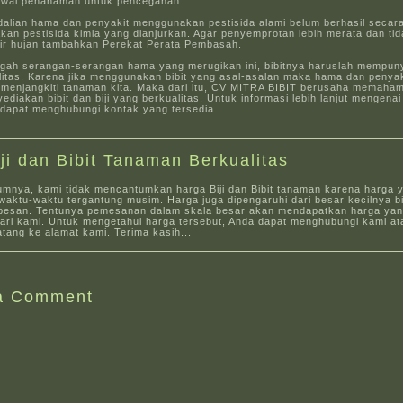
wal penanaman untuk pencegahan.
dalian hama dan penyakit menggunakan pestisida alami belum berhasil secar
kan pestisida kimia yang dianjurkan. Agar penyemprotan lebih merata dan ti
 air hujan tambahkan Perekat Perata Pembasah.
ah serangan-serangan hama yang merugikan ini, bibitnya haruslah mempun
litas. Karena jika menggunakan bibit yang asal-asalan maka hama dan penya
menjangkiti tanaman kita. Maka dari itu, CV MITRA BIBIT berusaha memaham
diakan bibit dan biji yang berkualitas. Untuk informasi lebih lanjut mengen
ji dapat menghubungi kontak yang tersedia.
iji dan Bibit Tanaman Berkualitas
umnya, kami tidak mencantumkan harga Biji dan Bibit tanaman karena harga 
aktu-waktu tergantung musim. Harga juga dipengaruhi dari besar kecilnya bi
pesan. Tentunya pemesanan dalam skala besar akan mendapatkan harga yang
dari kami. Untuk mengetahui harga tersebut, Anda dapat menghubungi kami at
tang ke alamat kami. Terima kasih...
a Comment