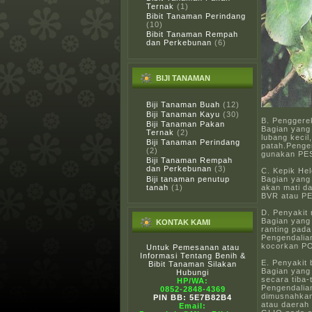
Ternak
(1)
Bibit Tanaman Perindang
(10)
Bibit Tanaman Rempah
dan Perkebunan
(6)
BIJI TANAMAN
Biji Tanaman Buah
(12)
Biji Tanaman Kayu
(30)
B. Penggerek
Biji Tanaman Pakan
Bagian yang
Ternak
(2)
lubang keci
Biji Tanaman Perindang
patah.Penge
(2)
gunakan PES
Biji Tanaman Rempah
dan Perkebunan
(3)
C. Kepik Helo
Bagian yang
Biji tanaman penutup
akan mati d
tanah
(1)
BVR atau P
D. Penyakit 
Bagian yang 
KONTAK KAMI
ranting pad
Pengendalia
kocorkan P
Untuk Pemesanan atau
Informasi Tentang Benih &
E. Penyakit 
Bibit Tanaman Silakan
Bagian yang
Hubungi
secara tiba-
HP/WA:
Pengendalia
0852-2848-4369
dimusnahkan
PIN BB: 5E7B82B4
atau daerah 
Email: