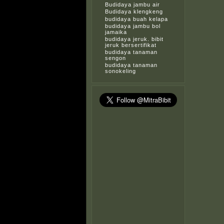
Budidaya jambu air
Budidaya klengkeng
budidaya buah kelapa
budidaya jambu bol
jamaika
budidaya jeruk. bibit
jeruk bersertifikat
budidaya tanaman
sengon
budidaya tanaman
sonokeling