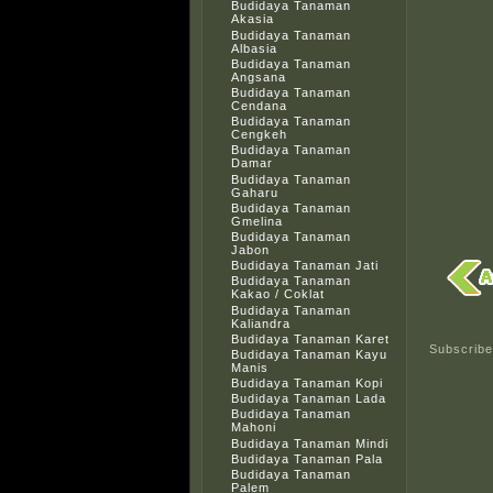
Budidaya Tanaman
Akasia
Budidaya Tanaman
Albasia
Budidaya Tanaman
Angsana
Budidaya Tanaman
Cendana
Budidaya Tanaman
Cengkeh
Budidaya Tanaman
Damar
Budidaya Tanaman
Gaharu
Budidaya Tanaman
Gmelina
Budidaya Tanaman
Jabon
Budidaya Tanaman Jati
Budidaya Tanaman
Kakao / Coklat
Budidaya Tanaman
Kaliandra
Budidaya Tanaman Karet
Subscribe
Budidaya Tanaman Kayu
Manis
Budidaya Tanaman Kopi
Budidaya Tanaman Lada
Budidaya Tanaman
Mahoni
Budidaya Tanaman Mindi
Budidaya Tanaman Pala
Budidaya Tanaman
Palem