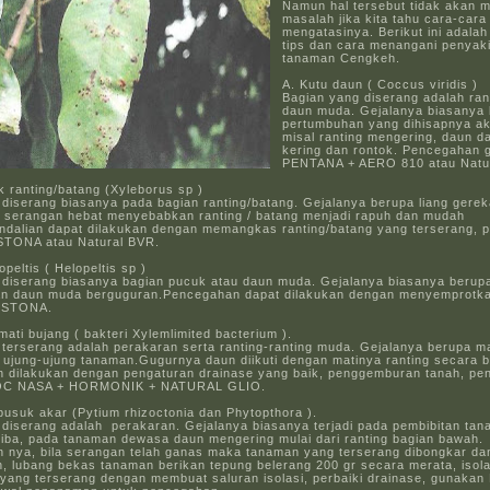
Namun hal tersebut tidak akan m
masalah jika kita tahu cara-cara
mengatasinya. Berikut ini adala
tips dan cara menangani penyak
tanaman Cengkeh.
A. Kutu daun ( Coccus viridis )
Bagian yang diserang adalah ran
daun muda. Gejalanya biasanya
pertumbuhan yang dihisapnya ak
misal ranting mengering, daun d
kering dan rontok. Pencegahan 
PENTANA + AERO 810 atau Natu
 ranting/batang (Xyleborus sp )
 diserang biasanya pada bagian ranting/batang. Gejalanya berupa liang gere
l, serangan hebat menyebabkan ranting / batang menjadi rapuh dan mudah
ndalian dapat dilakukan dengan memangkas ranting/batang yang terserang,
TONA atau Natural BVR.
peltis ( Helopeltis sp )
 diserang biasanya bagian pucuk atau daun muda. Gejalanya biasanya berup
an daun muda berguguran.Pencegahan dapat dilakukan dengan menyemprotka
ESTONA.
mati bujang ( bakteri Xylemlimited bacterium ).
terserang adalah perakaran serta ranting-ranting muda. Gejalanya berupa m
a ujung-ujung tanaman.Gugurnya daun diikuti dengan matinya ranting secara 
n dilakukan dengan pengaturan drainase yang baik, penggemburan tanah, p
OC NASA + HORMONIK + NATURAL GLIO.
busuk akar (Pytium rhizoctonia dan Phytopthora ).
 diserang adalah perakaran. Gejalanya biasanya terjadi pada pembibitan tan
tiba, pada tanaman dewasa daun mengering mulai dari ranting bagian bawah.
n nya, bila serangan telah ganas maka tanaman yang terserang dibongkar da
, lubang bekas tanaman berikan tepung belerang 200 gr secara merata, isol
yang terserang dengan membuat saluran isolasi, perbaiki drainase, gunakan 