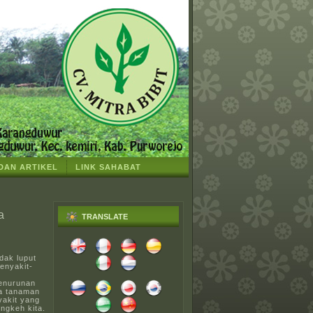
 DAN ARTIKEL
LINK SAHABAT
a
TRANSLATE
dak luput
enyakit-
penurunan
da tanaman
yakit yang
ngkeh kita.