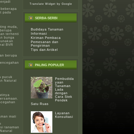
enjadi
Translate Widget
by Google
h beberapa
it pada
SERBA-SERBI
ting muda,
Budidaya Tanaman
 berupa
Informasi
an terhenti
an bunga
Kiriman Pembaca
gunakan
Pemesanan dan
ral BVR
Pengiriman
Tips dan Artikel
kan berupa
 pencegahan
PALING POPULER
a pucuk
Pembudida
n Natural
yaan
Tanaman
Lada
dengan
atinya
Cara Stek
bersamaan.
Pendek
encegahan
Satu Ruas
Layanan
aman mati
Konsultasi
n
asi tanaman
Natural