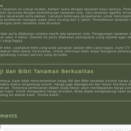
an
n tanaman ini cukup mudah, hampir sama dengan tanaman kayu lainnya. Pem
ukan bersama dengan pemeliharaan tanaman sela. Jika tanaman agathis ters
aka lakukanlah penyulaman. Lakukan beberapa pengamanan untuk mencegah
ta pemberian naungan pada umur kurang dari 2 tahun. Pemeliharan tanaman 
dengan jenis tanaman sela tersebut.
idak perlu dilakukan selama masih ada tanaman sela. Penggunaan tanaman se
ar umur 4 tahun. Setelah itu perlu dilakukan pemupukan yang optimal agar d
si yang bagus.
h bibit, usahakan bibit yang anda gunakan adalah bibit yang bagus, kami C
iakan bibit damar berkualitas. Untuk informasi lebih lanjut mengenai pemesa
nghubungi contact person yang tersedia.
iji dan Bibit Tanaman Berkualitas
umnya, kami tidak mencantumkan harga Biji dan Bibit tanaman karena harga 
aktu-waktu tergantung musim. Harga juga dipengaruhi dari besar kecilnya bi
pesan. Tentunya pemesanan dalam skala besar akan mendapatkan harga yang
dari kami. Untuk mengetahui harga tersebut, Anda dapat menghubungi kami at
tang ke alamat kami. Terima kasih...
ments