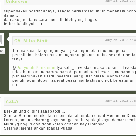
Unknown
July 23, 2012 at 
super sekali postingannya, sangat bermanfaat untuk menanam poh
damar,.
dan aku jadi tahu cara memilih bibit yang bagus..
terima kasih yah.. :)
CV. Mitra Bibit
July 25, 2012 at 
Terima kasih kunjungannya... jika ingin lebih tau mengenai
ly
pembibitan boleh untuk menghubungi kami untuk sekedar berta
tanya...
@
Penyuluh Perikanan
Iya sob,,, Investasi masa depan... Invest
tidak harus menanam saham di perusahaan besar..., menanam
pun merupakan suatu investasi yang luar biasa. Manfaat dari
penghijauan itupun sangat besar manfaatnya untuk kelestarian
ini.
AZLA
July 23, 2012 at 
Berkunjung di sini sahabatku.....
Sangat Beruntung jika kita memiliki lahan dan dapat Menanam Dam
karena jaman sekarang kayu sangat sulit, Apalagi kayu damar memil
Mutu yg bagus dan tidak kalah dengan kayu lainnya...
Selamat menjalankan Ibadaj Puasa