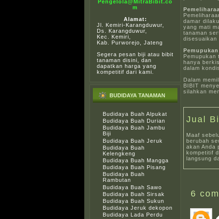
Pengelola@MitraBibit.co
m
Pemelihara
Pemeliharaa
Alamat:
damar dilak
Jl. Kemiri-Karangduwur,
yang mati m
Ds. Karangduwur,
tanaman ser
Kec. Kemiri,
disesuaikan 
Kab. Purworejo, Jateng
Pemupukan
Segera pesan biji atau bibit
Pemupukan t
tanaman disini, dan
hanya berkis
dapatkan harga yang
dalam kondi
kompetitif dari kami.
Dalam memili
BIBIT menyed
silahkan me
BUDIDAYA TANAMAN
Budidaya Buah Alpukat
Jual B
Budidaya Buah Durian
Budidaya Buah Jambu
Biji
Maaf sebel
Budidaya Buah Jeruk
berubah sew
akan Anda 
Budidaya Buah
kompetitif 
Kelengkeng
langsung da
Budidaya Buah Mangga
Budidaya Buah Pisang
Budidaya Buah
Rambutan
Budidaya Buah Sawo
6
com
Budidaya Buah Sirsak
Budidaya Buah Sukun
Budidaya Jeruk dekopon
Budidaya Lada Perdu