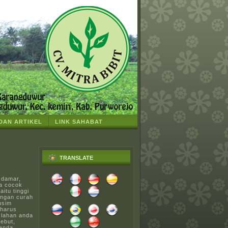
 DAN ARTIKEL
LINK SAHABAT
TRANSLATE
 damar,
da cocok
itu tinggi
engan curah
usim
 harus
 lahan anda
ebut,
 anda