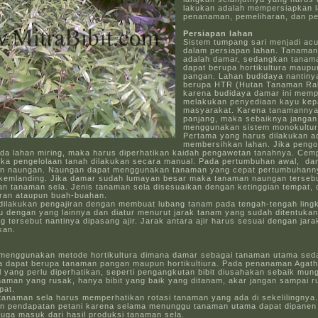
lakukan adalah mempersiapkan l
penanaman, pemeliharan, dan p
Persiapan lahan
Sistem tumpang sari menjadi ac
dalam persiapan lahan. Tanama
adalah damar, sedangkan tanam
dapat berupa hortikultura maup
pangan. Lahan budidaya nantiny
berupa HTR (Hutan Tanaman Ra
karena budidaya damar ini memp
melakukan penyediaan kayu ke
masyarakat. Karena tanamanny
panjang, maka sebaiknya jangan
menggunakan sistem monokultur
Pertama yang harus dilakukan a
membersihkan lahan. Jika pengo
ada lahan miring, maka harus diperhatikan kaidah pengawetan tanahnya. Cem
 jika pengelolaan tanah dilakukan secara manual. Pada pertumbuhan awal, d
 naungan. Naungan dapat menggunakan tanaman yang cepat pertumbuhanny
 kemlanding. Jika damar sudah lumayan besar maka tanaman naungan terseb
an tanaman sela. Jenis tanaman sela disesuaikan dengan ketinggian tempat, 
ran ataupun buah-buahan.
 dilakukan pengajiran dengan membuat lubang tanam pada tengah-tengah ling
u dengan yang lainnya dan diatur menurut jarak tanam yang sudah ditentuka
g tersebut nantinya dipasang ajir. Jarak antara ajir harus sesuai dengan jar
kan.
enggunakan metode hortikultura dimana damar sebagai tanaman utama sed
a dapat berupa tanaman pangan maupun hortikultiura. Pada penanaman Agath
 yang perlu diperhatikan, seperti pengangkutan bibit diusahakan sebaik mun
naman yang rusak, hanya bibit yang baik yang ditanam, akar jangan sampai r
pat.
anaman sela harus memperhatikan rotasi tanaman yang ada di sekelilingnya
n pendapatan petani karena selama menunggu tanaman utama dapat dipane
juga masuk dari hasil produksi tanaman sela.