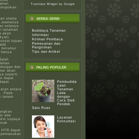
ahan,
Translate Widget
by Google
emupukan.
uan utama
SERBA-SERBI
n utamanya
an selanya
un tanaman
Budidaya Tanaman
a akan
Informasi
kyat)
Kiriman Pembaca
unyai tujuan
Pemesanan dan
pada
Pengiriman
a berumur
Tips dan Artikel
 hanya
.
dalah
lahan
plongan dan
PALING POPULER
amar akan
a seperti
ut dapat
dapat
Pembudida
yaan
karan antara
Tanaman
n. Pada
Lada
ak tanam
dengan
Cara Stek
Pendek
Satu Ruas
angkan
is ada
Layanan
gkin supaya
Konsultasi
usak
. HTR dapat
n pemasukan