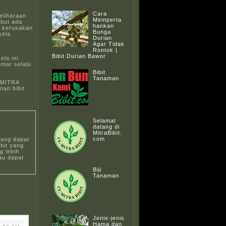
Cara
eliharaan
Memperta
ebut ada
hankan
 kerusakan
Bunga
sela
Durian
Agar Tidak
Rontok |
Bibit Durian Bawor
la ini
amar selalu
Bibit
Tanaman
V MITRA
nan bibit
Selamat
datang di
MitraBibit.
com
yang dapat
bit yang
 lebih
au dapat
Biji
Tanaman
Jenis-jenis
Hama dan