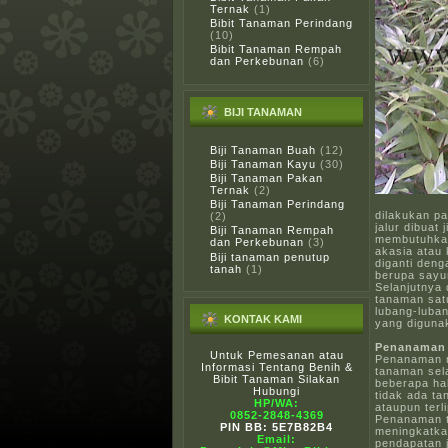
Ternak
(1)
Bibit Tanaman Perindang
(10)
Bibit Tanaman Rempah
dan Perkebunan
(6)
BIJI TANAMAN
Biji Tanaman Buah
(12)
Biji Tanaman Kayu
(30)
Biji Tanaman Pakan
Ternak
(2)
Biji Tanaman Perindang
dilakukan p
(2)
jalur dibuat
Biji Tanaman Rempah
membutuhkan
dan Perkebunan
(3)
akasia atau
Biji tanaman penutup
diganti deng
tanah
(1)
berupa sayu
Selanjutnya
tanaman sat
lubang-luban
KONTAK KAMI
yang diguna
Penanaman
Untuk Pemesanan atau
Penanaman m
Informasi Tentang Benih &
tanaman sel
Bibit Tanaman Silakan
beberapa hal
Hubungi
tidak ada ta
HP/WA:
ataupun terli
0852-2848-4369
Penanaman t
PIN BB: 5E7B82B4
meningkatka
Email:
pendapatan 