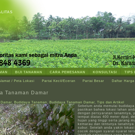
ALITAS
AMAN
BIJI TANAMAN
CARA PEMESANAN
KONSULTASI
TIPS
Alamat / Peta Lokasi
Partai Kecil/Eceran
Partai Besar
Daftar Harga
ya Tanaman Damar
t Damar
,
Budidaya Tanaman
,
Budidaya Tanaman Damar
,
Tips dan Artikel
Sebelum anda memulai budidaya
pastikan bahwa lokasi lahan an
dengan persyaratan tanamnya, ya
tempat diatas 400 meter dpal, d
hujan yang tinggi serta jarang m
kemarau dan tentunya tanahnya
subur. Setelah anda yakin lokasi
cocok dengan syarat-syarat ters
langkah selanjutnya yang harus