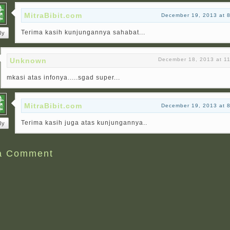
MitraBibit.com
December 19, 2013 at 
Terima kasih kunjungannya sahabat...
ly
Unknown
December 18, 2013 at 1
mkasi atas infonya.....sgad super...
MitraBibit.com
December 19, 2013 at 
Terima kasih juga atas kunjungannya..
ly
a Comment