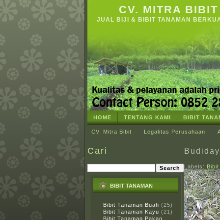
CV. MITRA BIBIT
JUAL BIJI & BIBIT TANAMAN BERKU
HOME
TENTANG KAMI
BIBIT TAN
CV. Mitra Bibit
Legalitas Perusahaan
Cari
Budida
Labels:
Bibi
BIBIT TANAMAN
Bibit Tanaman Buah
(25)
Bibit Tanaman Kayu
(21)
Bibit Tanaman Pakan