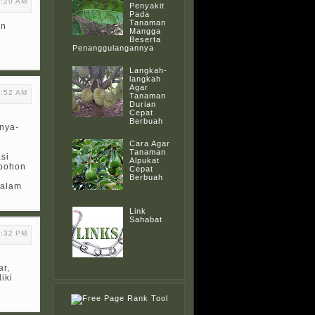
7:20 AM
Penyakit
Pada
Tanaman
on
Mangga
Beserta
Penanggulangannya
Langkah-
langkah
Agar
4:52 AM
Tanaman
Durian
Cepat
Berbuah
nya-
Cara Agar
Tanaman
asi
Alpukat
 pohon
Cepat
Berbuah
 alam
Link
Sahabat
8:32 PM
ar,
iki