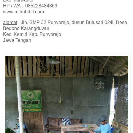
HP / WA : 085228484369
www.mitrabibit.com
alamat
: Jln. SMP 32 Purworejo, dusun Bulusari 02/ll, Desa
Bedono Karangduwur
Kec. Kemiri Kab. Purworejo
Jawa Tengah