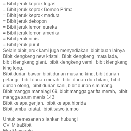
= Bibit jeruk keprok trigas
= Bibit jeruk keprok Borneo Prima
= Bibit jeruk keprok madura
= Bibit jeruk dekopon
= Bibit jeruk lemon eureka
= Bibit jeruk lemon amerika
= Bibit jeruk nipis
= Bibit jeruk purut
Selain bibit jeruk kami juga menyediakan bibit buah lainya
Bibit klengkeng new kristal, Bibit klengkeng mata lada,
bibit klengkeng giant, bibit klengkeng verni, bibit klengkeng
king long,
Bibit durian bawor, bibit durian musang king, bibit durian
pelangi, bibit durian merah, bibit durian duri hitam, bibit
durian otong, bibit durian kani, bibit durian simimang.
Bibit mangga manalagi 69, bibit mangga garifta merah, bibit
mangga arum manis 143.
Bibit kelapa genjah, bibit kelapa hibrida
Bibit jambu kriatal, bibit sawo jumbo
Untuk pemesanan silahkan hubungi
CV. MitraBibit
Eko Marwanto