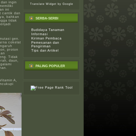
dan ingin
Translate Widget
by Google
emiliki
n ini
 cantik dan
nya, bahkan
SERBA-SERBI
ngga tidak
enjadi
Budidaya Tanaman
Informasi
Kiriman Pembaca
 mutasi gen.
rna cokelat
Pemesanan dan
engaruh
Pengiriman
ron, proton
Tips dan Artikel
kan
eng. Tidak
rah, daun,
ngalami
PALING POPULER
han.
Vitamin A,
encukupi