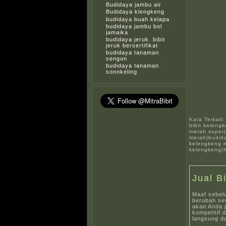
Budidaya jambu air
Budidaya klengkeng
budidaya buah kelapa
budidaya jambu bol
jamaika
budidaya jeruk. bibit
jeruk bersertifikat
budidaya tanaman
sengon
budidaya tanaman
sonokeling
Kata Terkait
bibit keleng
merah super
merah|budida
kelengkeng m
kelengkeng|h
Jual B
Maaf sebel
berubah sew
akan Anda 
kompetitif 
langsung da