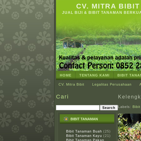
CV. MITRA BIBIT
JUAL BIJI & BIBIT TANAMAN BERKU
HOME
TENTANG KAMI
BIBIT TAN
CV. Mitra Bibit
Legalitas Perusahaan
Cari
Kelengk
Labels:
Bibi
BIBIT TANAMAN
Bibit Tanaman Buah
(25)
Bibit Tanaman Kayu
(21)
Bibit Tanaman Pakan