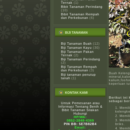
Ternak
(1)
Bibit Tanaman Perindang
(10)
Bibit Tanaman Rempah
dan Perkebunan
(6)
BIJI TANAMAN
Biji Tanaman Buah
(12)
Biji Tanaman Kayu
(30)
Biji Tanaman Pakan
Ternak
(2)
Biji Tanaman Perindang
(2)
Biji Tanaman Rempah
dan Perkebunan
(3)
Buah Kelengk
Biji tanaman penutup
mineral,kalo
tanah
(1)
kalium,fosfo
keperluan tu
KONTAK KAMI
Berikut ini
sebagai ber
Untuk Pemesanan atau
Informasi Tentang Benih &
Memili
Bibit Tanaman Silakan
kelengke
Hubungi
Memili
HP/WA:
Memil
0852-2848-4369
PIN BB: 5E7B82B4
briks.
Email:
Memili