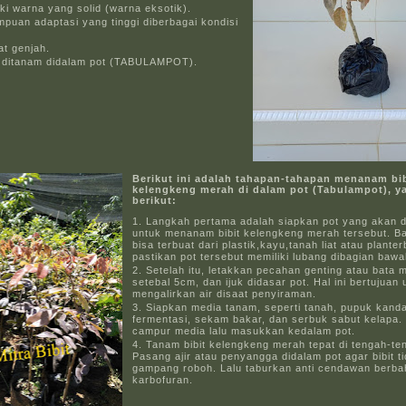
ki warna yang solid (warna eksotik).
puan adaptasi yang tinggi diberbagai kondisi
at genjah.
 ditanam didalam pot (TABULAMPOT).
Berikut ini adalah tahapan-tahapan menanam bib
kelengkeng merah di dalam pot (Tabulampot), ya
berikut:
Langkah pertama adalah siapkan pot yang akan 
untuk menanam bibit kelengkeng merah tersebut. B
bisa terbuat dari plastik,kayu,tanah liat atau plante
pastikan pot tersebut memiliki lubang dibagian baw
Setelah itu, letakkan pecahan genting atau bata 
setebal 5cm, dan ijuk didasar pot. Hal ini bertujuan 
mengalirkan air disaat penyiraman.
Siapkan media tanam, seperti tanah, pupuk kand
fermentasi, sekam bakar, dan serbuk sabut kelapa.
campur media lalu masukkan kedalam pot.
Tanam bibit kelengkeng merah tepat di tengah-te
Pasang ajir atau penyangga didalam pot agar bibit t
gampang roboh. Lalu taburkan anti cendawan berbah
karbofuran.