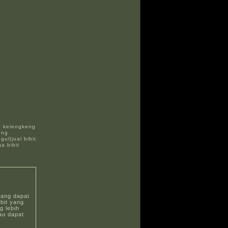
it kelengkeng
eng
ul|jual bibit
a bibit
yang dapat
bit yang
 lebih
au dapat