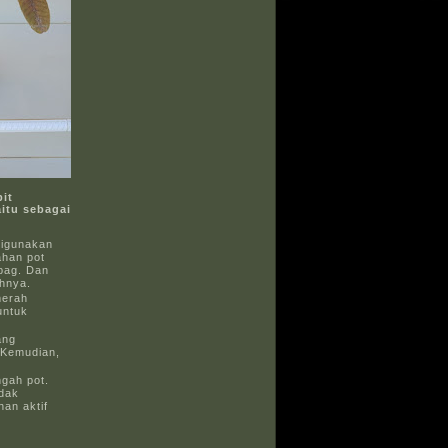
it
itu sebagai
digunakan
ahan pot
rbag. Dan
ahnya.
merah
untuk
ang
 Kemudian,
ngah pot.
idak
an aktif