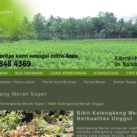
ALITAS
AMAN
BIJI TANAMAN
CARA PEMESANAN
KONSULTASI
TIPS
Alamat / Peta Lokasi
Partai Kecil/Eceran
Partai Besar
Daftar Harga
eng Merah Super
t Kelengkeng Merah Super | Bibit Kelengkeng Merah Unggul
Bibit Kelengkeng Me
Berkualitas Unggul
Kelengkeng Merah termasuk sala
varietas kelengkeng unggulan dan
warna yang sangat eksotis, yang