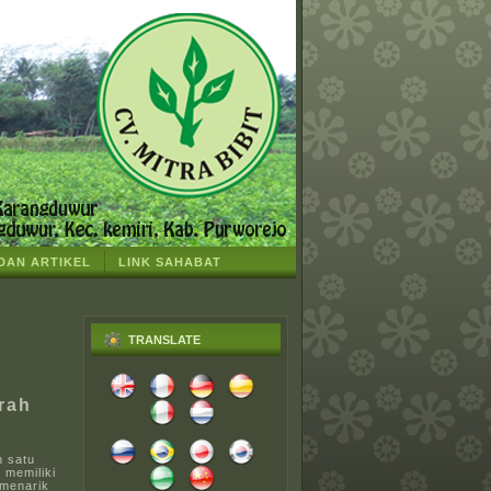
 DAN ARTIKEL
LINK SAHABAT
TRANSLATE
rah
h satu
 memiliki
 menarik