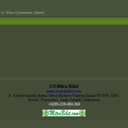
 to:
Post Comments (Atom)
CV.Mitra Bibit
www.mitrabibit.com
Jl. Kemiri-karang duwur, Desa Bedono Karang Duwur RT/RW: 02/II,
Kemiri, Purworejo, Jawa Tengah, Indonesia
+6285-228-484-369