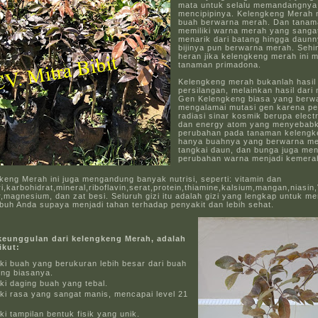
mata untuk selalu memandangnya 
mencipipinya. Kelengkeng Merah m
buah berwarna merah. Dan tanama
memiliki warna merah yang sangat
menarik dari batang hingga daun
bijinya pun berwarna merah. Sehi
heran jika kelengkeng merah ini m
tanaman primadona.
Kelengkeng merah bukanlah hasil
persilangan, melainkan hasil dari
Gen Kelengkeng biasa yang berwa
mengalamai mutasi gen karena p
radiasi sinar kosmik berupa elect
dan energy atom yang menyebab
perubahan pada tanaman kelengk
hanya buahnya yang berwarna me
tangkai daun, dan bunga juga me
perubahan warna menjadi kemera
eng Merah ini juga mengandung banyak nutrisi, seperti: vitamin dan
ri,karbohidrat,mineral,riboflavin,serat,protein,thiamine,kalsium,mangan,niasin,
r,magnesium, dan zat besi. Seluruh gizi itu adalah gizi yang lengkap untuk m
buh Anda supaya menjadi tahan terhadap penyakit dan lebih sehat.
 keunggulan dari kelengkeng Merah, adalah
ikut:
ki buah yang berukuran lebih besar dari buah
ng biasanya.
ki daging buah yang tebal.
iki rasa yang sangat manis, mencapai level 21
ki tampilan bentuk fisik yang unik.