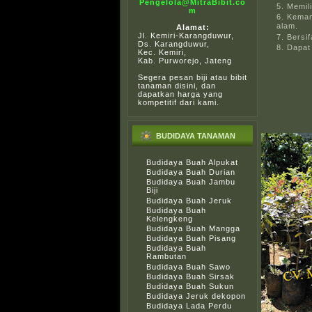
Pengelola@MitraBibit.co
Memili
m
Kemam
alam.
Alamat:
Jl. Kemiri-Karangduwur,
Bersif
Ds. Karangduwur,
Dapat
Kec. Kemiri,
Kab. Purworejo, Jateng
Segera pesan biji atau bibit
tanaman disini, dan
dapatkan harga yang
kompetitif dari kami.
BUDIDAYA TANAMAN
Budidaya Buah Alpukat
Budidaya Buah Durian
Budidaya Buah Jambu
Biji
Budidaya Buah Jeruk
Budidaya Buah
Kelengkeng
Budidaya Buah Mangga
Budidaya Buah Pisang
Budidaya Buah
Rambutan
Budidaya Buah Sawo
Budidaya Buah Sirsak
Budidaya Buah Sukun
Budidaya Jeruk dekopon
Budidaya Lada Perdu