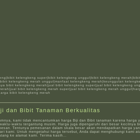
:
keng|bibit kelengkeng super|bibit kelengkeng unggul|bibit kelengkeng merah|bib
|bibit kelengkeng merah unggul|manfaat kelengkeng merah|keunggulan kelengk
ya bibit kelengkeng merah|jual bibit kelengkeng super|jual bibit kelengkeng ungg
erah|jual bibit kelengkeng merah super|jual bibit kelengkeng merah unggul|harg
arga bibit kelengkeng merah
iji dan Bibit Tanaman Berkualitas
umnya, kami tidak mencantumkan harga Biji dan Bibit tanaman karena harga 
aktu-waktu tergantung musim. Harga juga dipengaruhi dari besar kecilnya bi
pesan. Tentunya pemesanan dalam skala besar akan mendapatkan harga yang
dari kami. Untuk mengetahui harga tersebut, Anda dapat menghubungi kami at
tang ke alamat kami. Terima kasih...